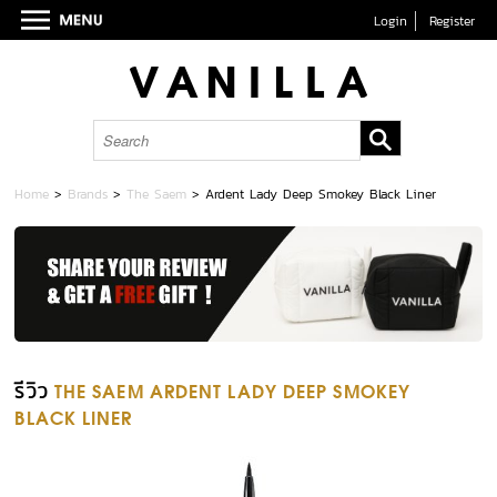
Login
Register
Home
>
Brands
>
The Saem
>
Ardent Lady Deep Smokey Black Liner
รีวิว
THE SAEM ARDENT LADY DEEP SMOKEY
BLACK LINER