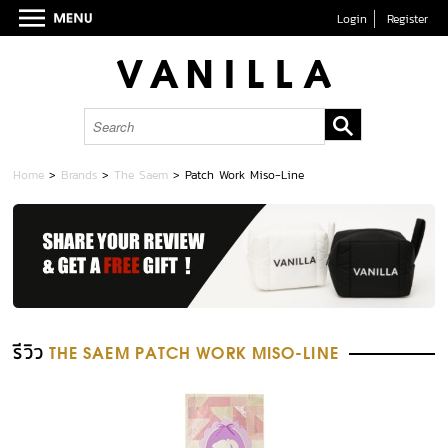
Login
Register
Home
>
Brands
>
The Saem
>
Patch Work Miso-Line
รีวิว
THE SAEM PATCH WORK MISO-LINE