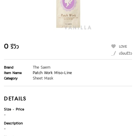
0
รีวิว
LOVE
เขียนรีวิว
The Saem
Brand
Patch Work Miso-Line
Item Name
Sheet Mask
Category
DETAILS
Size
Price
-
Description
-