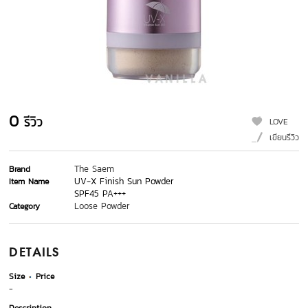
0
รีวิว
LOVE
เขียนรีวิว
The Saem
Brand
UV-X Finish Sun Powder
Item Name
SPF45 PA+++
Loose Powder
Category
DETAILS
Size
Price
-