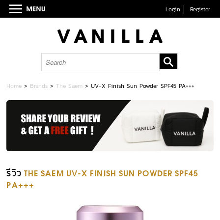
Login
Register
Home
>
Brands
>
The Saem
>
UV-X Finish Sun Powder SPF45 PA+++
รีวิว
THE SAEM UV-X FINISH SUN POWDER SPF45
PA+++