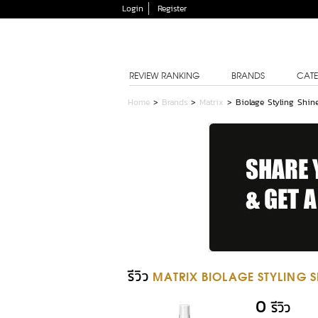
Login
Register
REVIEW RANKING
BRANDS
CATE
Home
>
Brands
>
Matrix
>
Biolage Styling Shin
รีวิว
MATRIX BIOLAGE STYLING S
0
รีวิว