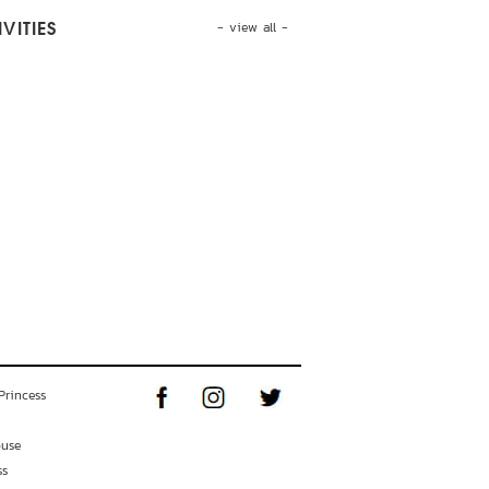
- view all -
VITIES
Princess
ouse
ss