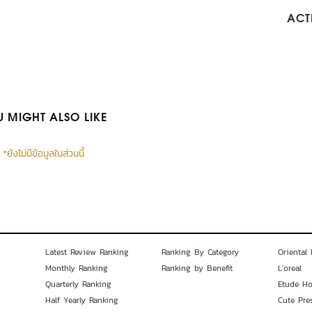
ACTI
 MIGHT ALSO LIKE
*ยังไม่มีข้อมูลในส่วนนี้
Latest Review Ranking
Ranking By Category
Oriental 
Monthly Ranking
Ranking by Benefit
L'oreal
Quarterly Ranking
Etude H
Half Yearly Ranking
Cute Pre