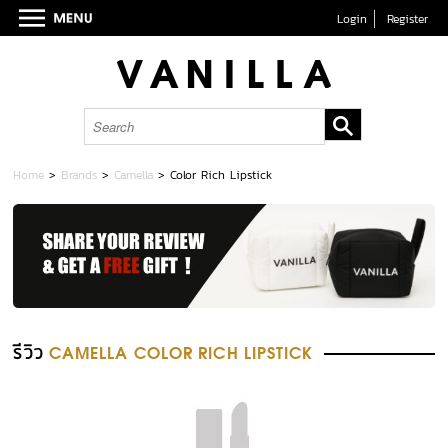
Login
Register
Home
>
Brands
>
Camella
>
Color Rich Lipstick
รีวิว
CAMELLA COLOR RICH LIPSTICK