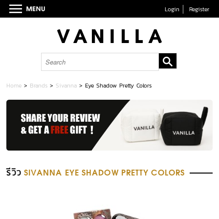
Login
Register
Home
>
Brands
>
Sivanna
>
Eye Shadow Pretty Colors
รีวิว
SIVANNA EYE SHADOW PRETTY COLORS