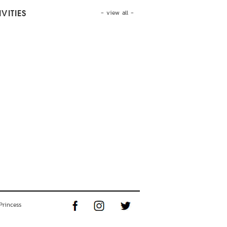
- view all -
VITIES
Princess