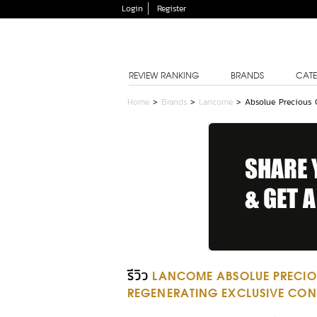
Login
Register
REVIEW RANKING
BRANDS
CATE
Home
>
Brands
>
Lancome
>
Absolue Precious 
รีวิว
LANCOME ABSOLUE PRECIOU
REGENERATING EXCLUSIVE CO