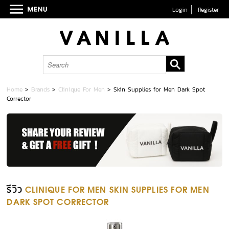
Login
Register
Home
>
Brands
>
Clinique For Men
>
Skin Supplies for Men Dark Spot
Corrector
รีวิว
CLINIQUE FOR MEN SKIN SUPPLIES FOR MEN
DARK SPOT CORRECTOR