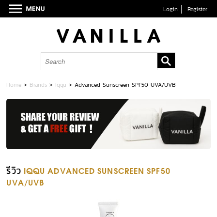
Login
Register
Home
>
Brands
>
Iqqu
>
Advanced Sunscreen SPF50 UVA/UVB
รีวิว
IQQU ADVANCED SUNSCREEN SPF50
UVA/UVB