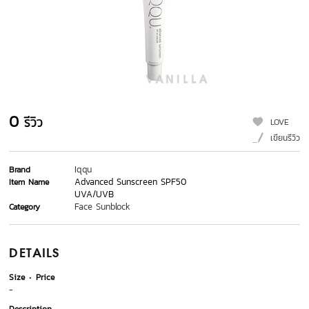
0
รีวิว
LOVE
เขียนรีวิว
Iqqu
Brand
Advanced Sunscreen SPF50
Item Name
UVA/UVB
Face Sunblock
Category
DETAILS
Size
Price
-