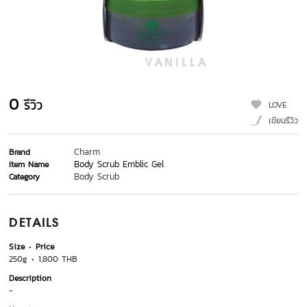
0
รีวิว
LOVE
เขียนรีวิว
Charm
Brand
Body Scrub Emblic Gel
Item Name
Body Scrub
Category
DETAILS
Size
Price
250g
1,800 THB
Description
-