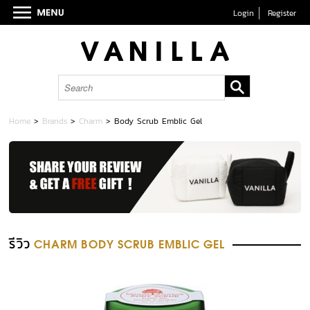
Login
Register
Home
>
Brands
>
Charm
>
Body Scrub Emblic Gel
รีวิว
CHARM BODY SCRUB EMBLIC GEL