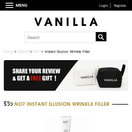
Login
Register
Home
>
Brands
>
No7
>
Instant Illusion Wrinkle Filler
รีวิว
NO7 INSTANT ILLUSION WRINKLE FILLER