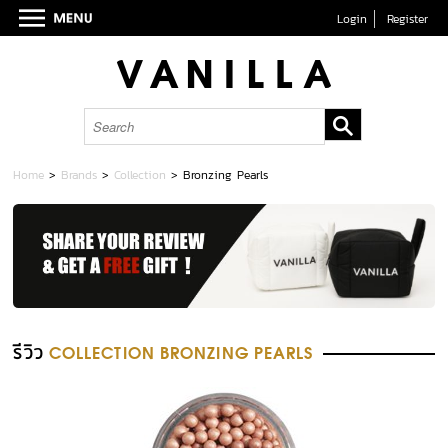
Login
Register
Home
>
Brands
>
Collection
>
Bronzing Pearls
รีวิว
COLLECTION BRONZING PEARLS