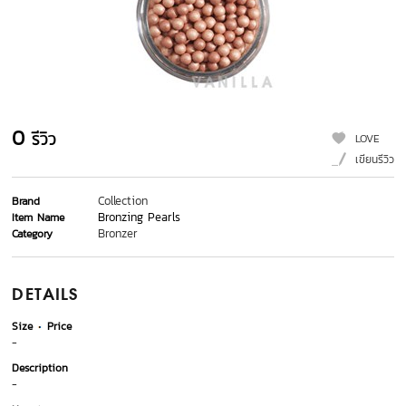
0
รีวิว
LOVE
เขียนรีวิว
Collection
Brand
Bronzing Pearls
Item Name
Bronzer
Category
DETAILS
Size
Price
-
Description
-