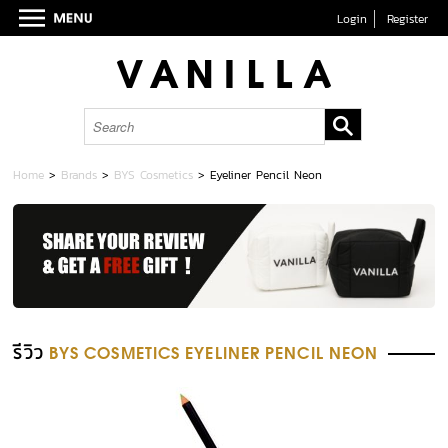
Login
Register
Home
>
Brands
>
BYS Cosmetics
>
Eyeliner Pencil Neon
รีวิว
BYS COSMETICS EYELINER PENCIL NEON