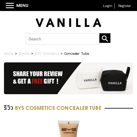
Login
Register
Home
>
Brands
>
BYS Cosmetics
>
Concealer Tube
รีวิว
BYS COSMETICS CONCEALER TUBE