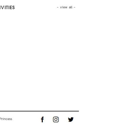
- view all -
VITIES
Princess