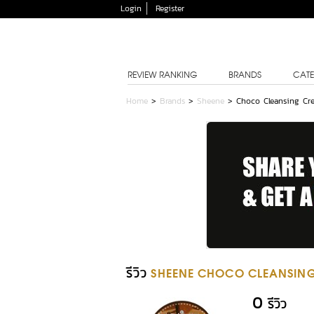
Login
Register
REVIEW RANKING
BRANDS
CATE
Home
>
Brands
>
Sheene
>
Choco Cleansing Cr
รีวิว
SHEENE CHOCO CLEANSING
0
รีวิว