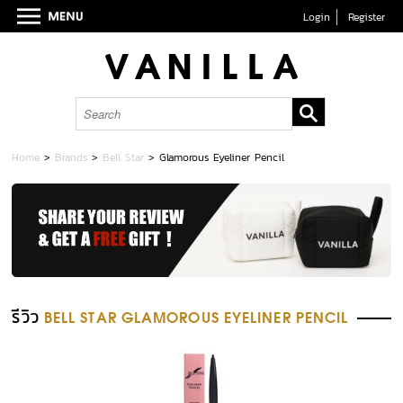
Login
Register
Home
>
Brands
>
Bell Star
>
Glamorous Eyeliner Pencil
รีวิว
BELL STAR GLAMOROUS EYELINER PENCIL