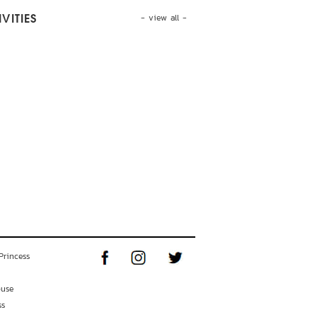
- view all -
VITIES
Princess
ouse
ss