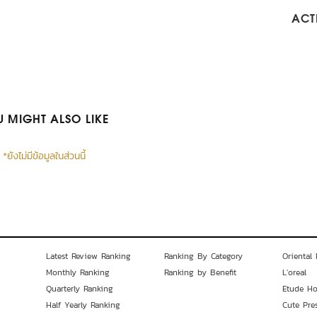
ACTI
 MIGHT ALSO LIKE
*ยังไม่มีข้อมูลในส่วนนี้
Latest Review Ranking
Ranking By Category
Oriental 
Monthly Ranking
Ranking by Benefit
L'oreal
Quarterly Ranking
Etude H
Half Yearly Ranking
Cute Pre