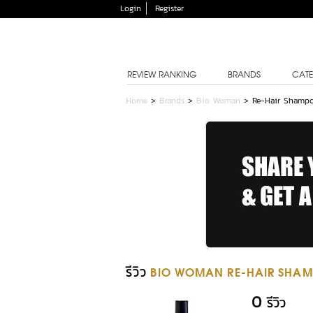
Login
Register
REVIEW RANKING
BRANDS
CATE
Home
>
Brands
>
Bio Woman
>
Re-Hair Shampo
รีวิว
BIO WOMAN RE-HAIR SHAM
0
รีวิว