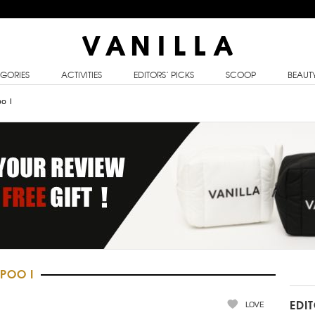
GORIES
ACTIVITIES
EDITORS’ PICKS
SCOOP
BEAUT
o I
POO I
LOVE
EDI