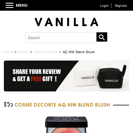
Login
Register
Home
>
Brands
>
Cosme Decorte
>
AQ MW Blend Blush
รีวิว
COSME DECORTE AQ MW BLEND BLUSH