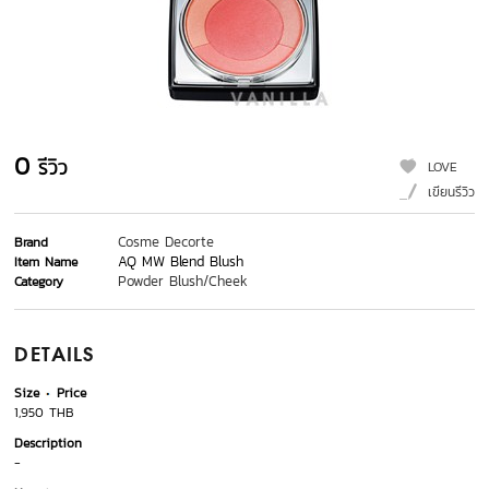
0
รีวิว
LOVE
เขียนรีวิว
Cosme Decorte
Brand
AQ MW Blend Blush
Item Name
Powder Blush/Cheek
Category
DETAILS
Size
Price
1,950 THB
Description
-