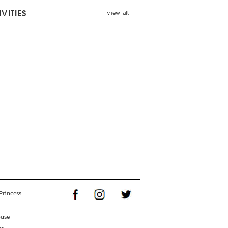
- view all -
VITIES
Princess
ouse