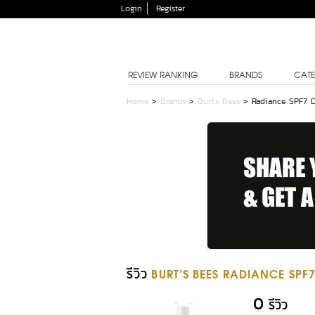
Login
Register
REVIEW RANKING
BRANDS
CATE
Home
>
Brands
>
Burt's Bees
>
Radiance SPF7 D
รีวิว
BURT'S BEES RADIANCE SPF
0
รีวิว