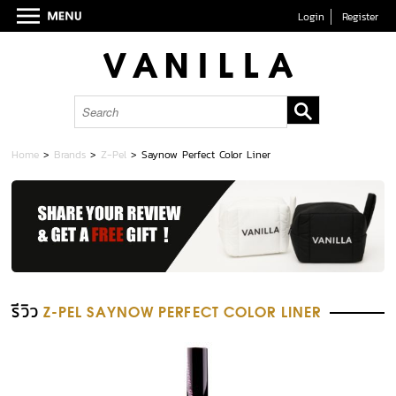
Login
Register
Home
>
Brands
>
Z-Pel
>
Saynow Perfect Color Liner
รีวิว
Z-PEL SAYNOW PERFECT COLOR LINER