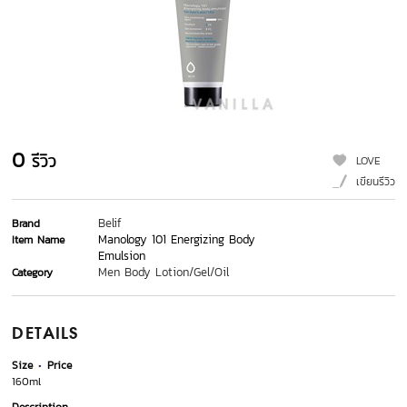
0
รีวิว
LOVE
เขียนรีวิว
Belif
Brand
Manology 101 Energizing Body
Item Name
Emulsion
Men Body Lotion/Gel/Oil
Category
DETAILS
Size
Price
160ml