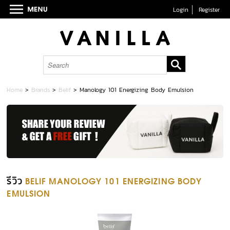
Login
Register
Home
>
Brands
>
Belif
>
Manology 101 Energizing Body Emulsion
รีวิว
BELIF MANOLOGY 101 ENERGIZING BODY
EMULSION