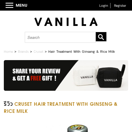
Login
Register
Home
>
Brands
>
Cruset
>
Hair Treatment With Ginseng & Rice Milk
รีวิว
CRUSET HAIR TREATMENT WITH GINSENG &
RICE MILK