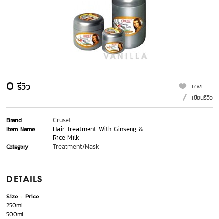
0
รีวิว
LOVE
เขียนรีวิว
Cruset
Brand
Hair Treatment With Ginseng &
Item Name
Rice Milk
Treatment/Mask
Category
DETAILS
Size
Price
250ml
500ml