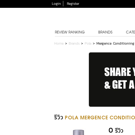
Login
Register
REVIEW RANKING
BRANDS
CATE
Home
>
Brands
>
Pola
>
Mergence Conditioning
รีวิว
POLA MERGENCE CONDITI
0
รีวิว