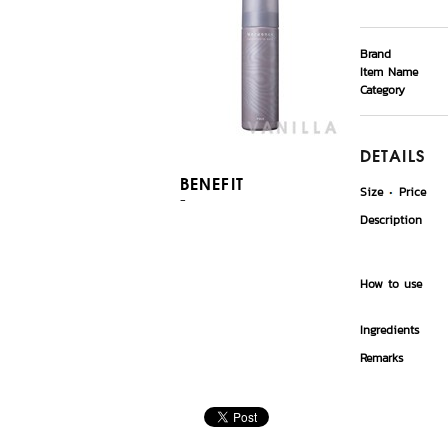
Brand
Item Name
Category
DETAILS
BENEFIT
Size
Price
-
Description
How to use
Ingredients
Remarks