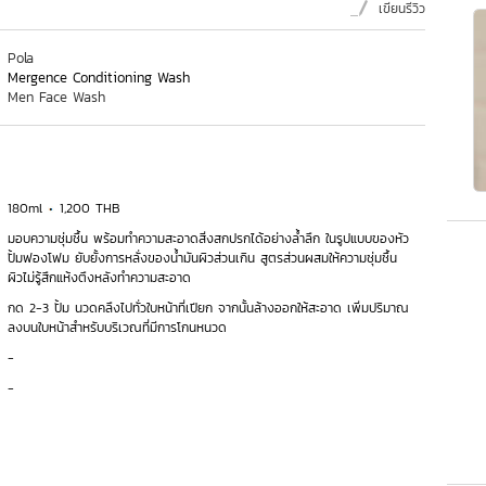
เขียนรีวิว
Pola
Mergence Conditioning Wash
Men Face Wash
180ml
1,200 THB
มอบความชุ่มชื้น พร้อมทำความสะอาดสิ่งสกปรกได้อย่างล้ำลึก ในรูปแบบของหัว
ปั้มฟองโฟม ยับยั้งการหลั่งของน้ำมันผิวส่วนเกิน สูตรส่วนผสมให้ความชุ่มชื้น
ผิวไม่รู้สึกแห้งตึงหลังทำความสะอาด
กด 2-3 ปั้ม นวดคลึงไปทั่วใบหน้าที่เปียก จากนั้นล้างออกให้สะอาด เพิ่มปริมาณ
ลงบนใบหน้าสำหรับบริเวณที่มีการโกนหนวด
-
-