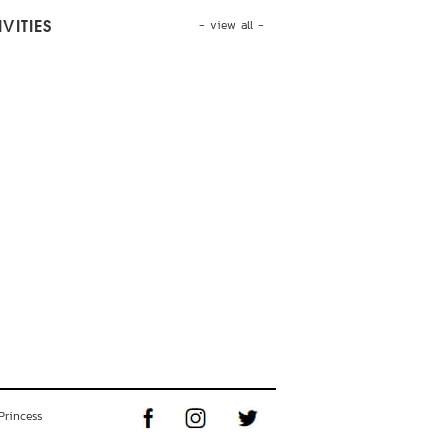
- view all -
VITIES
Princess