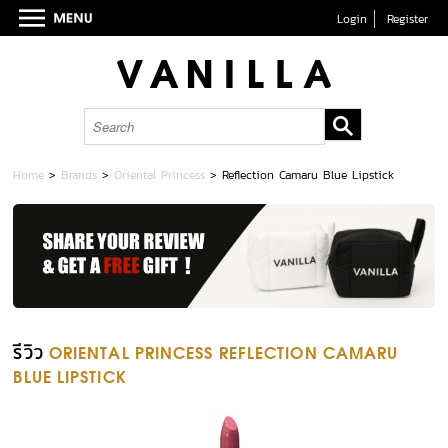
Login
Register
Home
>
Brands
>
Oriental Princess
>
Reflection Camaru Blue Lipstick
รีวิว
ORIENTAL PRINCESS REFLECTION CAMARU
BLUE LIPSTICK