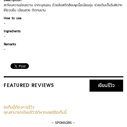
Description
สะท้อนความอ่อนหวาน น่าทะนุถนอม ด้วยลิปสติกสีชมพูเนื้อเนียนนุ่ม ช่วยเติมเต็มริมฝีปาก
ให้อวบอิ่ม เนียนสวย ติดทนนาน
How to use
-
Ingredients
-
Remarks
-
เขียนรีวิว
FEATURED REVIEWS
ไอเท็มนี้ต้องการรีวิว
คุณสามารถเขียนรีวิวได้หากเคยใช้ไอเท็มนี้
- SPONSORS -