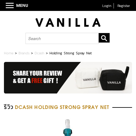
Login
Register
Home
>
Brands
>
Dcash
>
Holding Strong Spray Net
รีวิว
DCASH HOLDING STRONG SPRAY NET