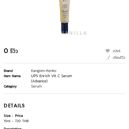
0
รีวิว
LOVE
เขียนรีวิว
Kangzen-Kenko
Brand
UP5 Enrich Vit C Serum
Item Name
(Advance)
Serum
Category
DETAILS
Size
Price
15ml
720 THB