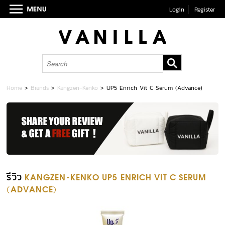
Login
Register
Home
>
Brands
>
Kangzen-Kenko
>
UP5 Enrich Vit C Serum (Advance)
รีวิว
KANGZEN-KENKO UP5 ENRICH VIT C SERUM
(ADVANCE)