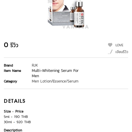
0
รีวิว
LOVE
เขียนรีวิว
RJK
Brand
Multi-Whitening Serum For
Item Name
Men
Men Lotion/Essence/Serum
Category
DETAILS
Size
Price
5ml
190 THB
30ml
920 THB
Description