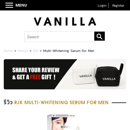
Login
Register
Home
>
Brands
>
RJK
>
Multi-Whitening Serum For Men
รีวิว
RJK MULTI-WHITENING SERUM FOR MEN