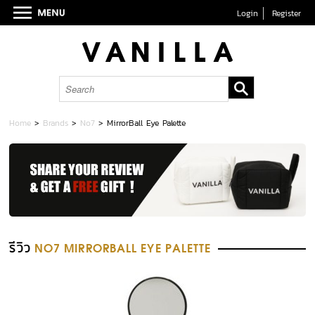
Login
Register
Home
>
Brands
>
No7
>
MirrorBall Eye Palette
รีวิว
NO7 MIRRORBALL EYE PALETTE