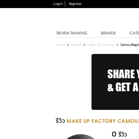
Login
Register
REVIEW RANKING
BRANDS
CATE
Home
>
Brands
>
Make Up Factory
>
Camouflag
รีวิว
MAKE UP FACTORY CAMOU
0
รีวิว