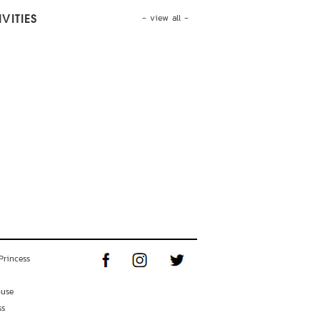
- view all -
VITIES
Princess
ouse
ss