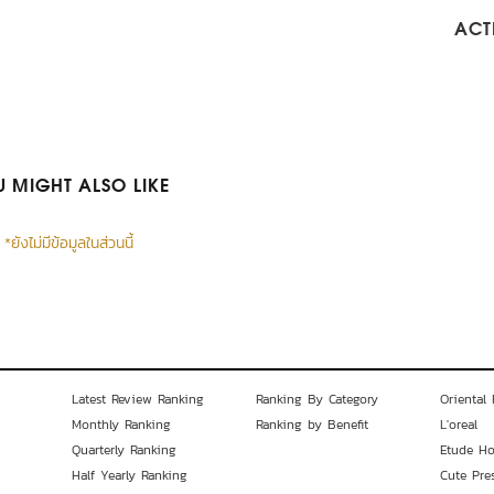
ACTI
 MIGHT ALSO LIKE
*ยังไม่มีข้อมูลในส่วนนี้
Latest Review Ranking
Ranking By Category
Oriental 
Monthly Ranking
Ranking by Benefit
L'oreal
Quarterly Ranking
Etude H
Half Yearly Ranking
Cute Pre