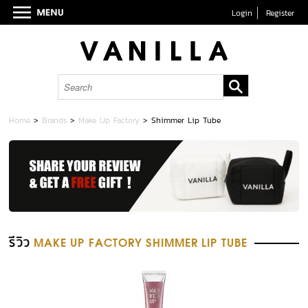
Login
Register
Home
>
Brands
>
Make Up Factory
>
Shimmer Lip Tube
รีวิว
MAKE UP FACTORY SHIMMER LIP TUBE