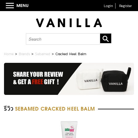
Login
Register
Home
>
Brands
>
Sebamed
>
Cracked Heel Balm
รีวิว
SEBAMED CRACKED HEEL BALM