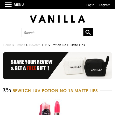
Login
Register
Home
>
Brands
>
Bewitch
>
LUV Potion No.13 Matte Lips
รีวิว
BEWITCH LUV POTION NO.13 MATTE LIPS