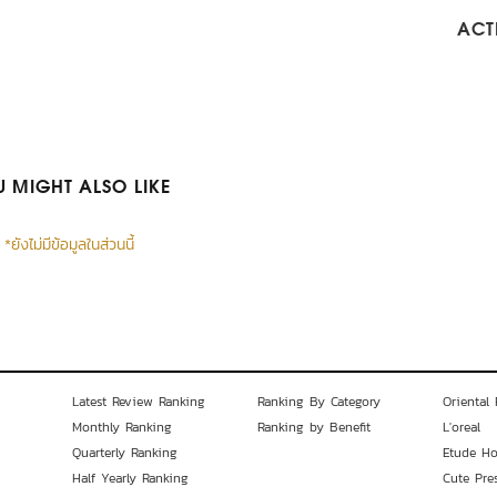
ACTI
 MIGHT ALSO LIKE
*ยังไม่มีข้อมูลในส่วนนี้
Latest Review Ranking
Ranking By Category
Oriental 
Monthly Ranking
Ranking by Benefit
L'oreal
Quarterly Ranking
Etude H
Half Yearly Ranking
Cute Pre