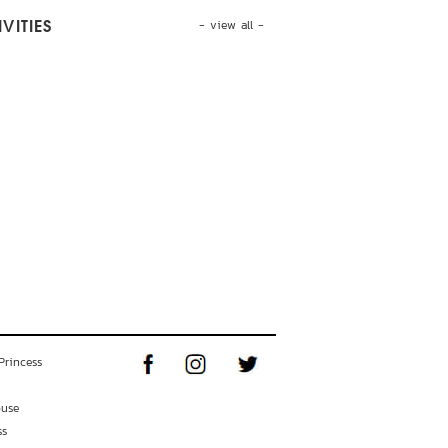
- view all -
VITIES
Princess
ouse
ss