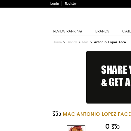
Login
Register
REVIEW RANKING
BRANDS
CATE
Home
>
Brands
>
MAC
>
Antonio Lopez Face
รีวิว
MAC ANTONIO LOPEZ FACE
0
รีวิว