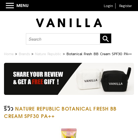
Login
Register
Home
>
Brands
>
Nature Republic
>
Botanical Fresh BB Cream SPF30 PA++
รีวิว
NATURE REPUBLIC BOTANICAL FRESH BB
CREAM SPF30 PA++