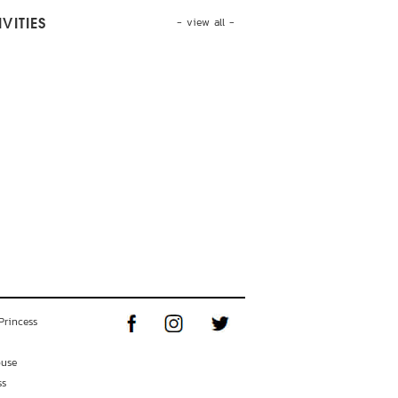
- view all -
VITIES
Princess
ouse
ss