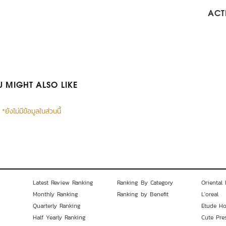
ACTI
 MIGHT ALSO LIKE
*ยังไม่มีข้อมูลในส่วนนี้
Latest Review Ranking
Ranking By Category
Oriental 
Monthly Ranking
Ranking by Benefit
L'oreal
Quarterly Ranking
Etude H
Half Yearly Ranking
Cute Pre