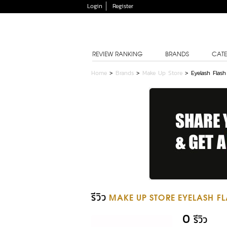
Login
Register
REVIEW RANKING
BRANDS
CATE
Home
>
Brands
>
Make Up Store
>
Eyelash Flash
รีวิว
MAKE UP STORE EYELASH F
0
รีวิว