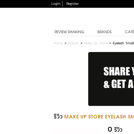
Login
Register
REVIEW RANKING
BRANDS
CATE
Home
>
Brands
>
Make Up Store
>
Eyelash Smal
รีวิว
MAKE UP STORE EYELASH S
0
รีวิว