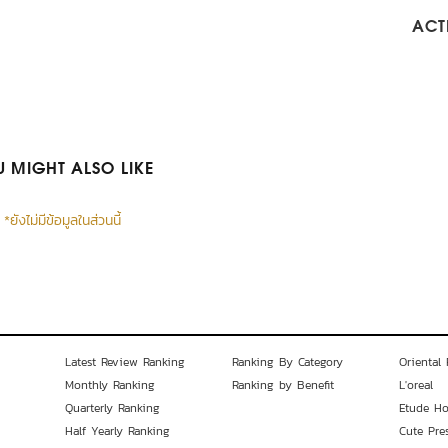
ACTI
 MIGHT ALSO LIKE
*ยังไม่มีข้อมูลในส่วนนี้
Latest Review Ranking
Ranking By Category
Oriental 
Monthly Ranking
Ranking by Benefit
L'oreal
Quarterly Ranking
Etude H
Half Yearly Ranking
Cute Pre