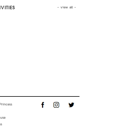
- view all -
VITIES
Princess
ouse
ss