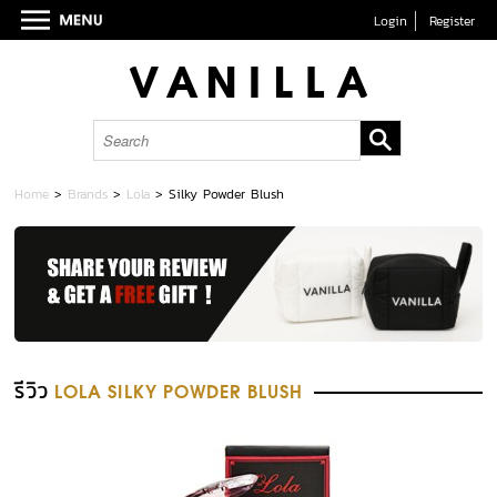
Login
Register
Home
>
Brands
>
Lola
>
Silky Powder Blush
รีวิว
LOLA SILKY POWDER BLUSH