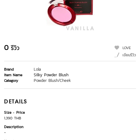
0
รีวิว
LOVE
เขียนรีวิว
Lola
Brand
Silky Powder Blush
Item Name
Powder Blush/Cheek
Category
DETAILS
Size
Price
1,390 THB
Description
-