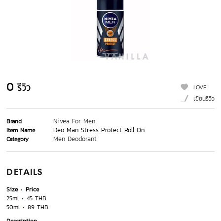
0
รีวิว
LOVE
เขียนรีวิว
Nivea For Men
Brand
Deo Man Stress Protect Roll On
Item Name
Men Deodorant
Category
DETAILS
Size
Price
25ml
45 THB
50ml
89 THB