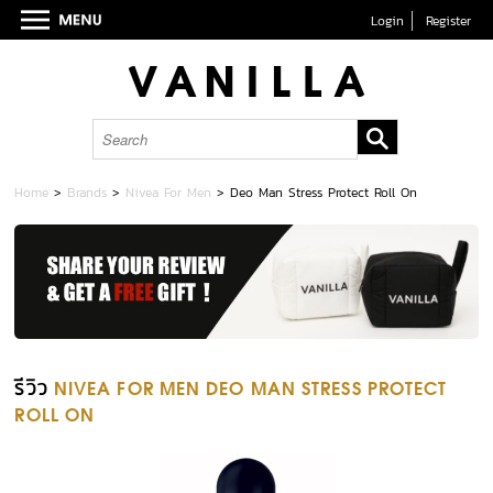
Login
Register
Home
>
Brands
>
Nivea For Men
>
Deo Man Stress Protect Roll On
รีวิว
NIVEA FOR MEN DEO MAN STRESS PROTECT
ROLL ON