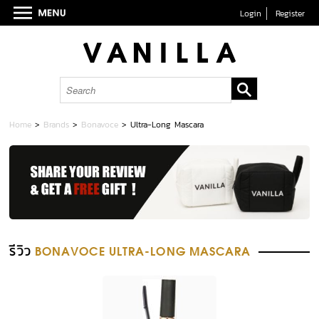
Login
Register
Home
>
Brands
>
Bonavoce
>
Ultra-Long Mascara
รีวิว
BONAVOCE ULTRA-LONG MASCARA