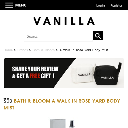
Login
Register
Home
>
Brands
>
Bath & Bloom
>
A Walk in Rose Yard Body Mist
รีวิว
BATH & BLOOM A WALK IN ROSE YARD BODY
MIST