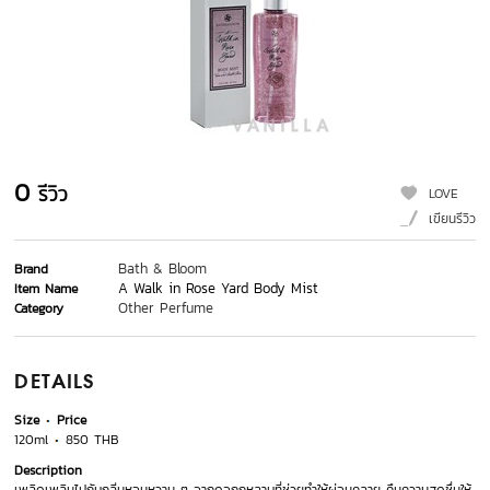
0
รีวิว
LOVE
เขียนรีวิว
Bath & Bloom
Brand
A Walk in Rose Yard Body Mist
Item Name
Other Perfume
Category
DETAILS
Size
Price
120ml
850 THB
Description