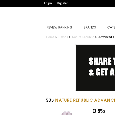
Login
Register
REVIEW RANKING
BRANDS
CATE
Home
>
Brands
>
Nature Republic
>
Advanced C
รีวิว
NATURE REPUBLIC ADVANCE
0
รีวิว