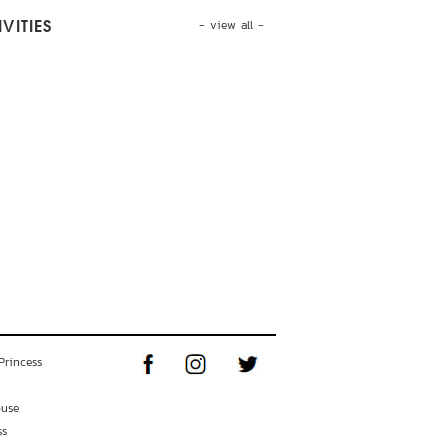
- view all -
VITIES
Princess
ouse
ss