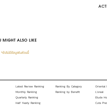
ACTI
 MIGHT ALSO LIKE
*ยังไม่มีข้อมูลในส่วนนี้
Latest Review Ranking
Ranking By Category
Oriental 
Monthly Ranking
Ranking by Benefit
L'oreal
Quarterly Ranking
Etude H
Half Yearly Ranking
Cute Pre