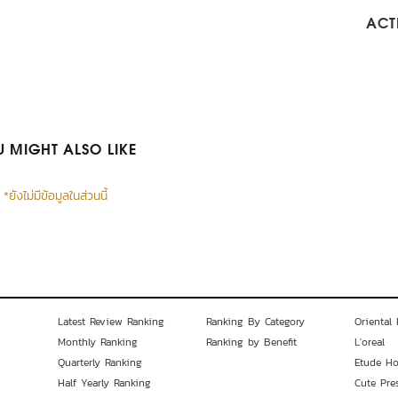
ACTI
 MIGHT ALSO LIKE
*ยังไม่มีข้อมูลในส่วนนี้
Latest Review Ranking
Ranking By Category
Oriental 
Monthly Ranking
Ranking by Benefit
L'oreal
Quarterly Ranking
Etude H
Half Yearly Ranking
Cute Pre