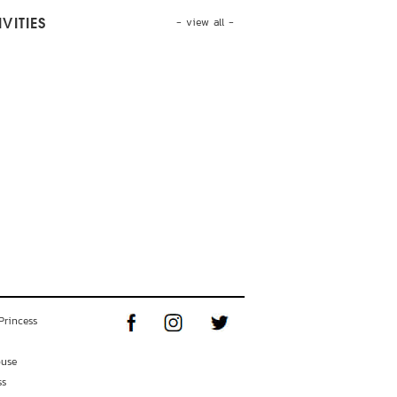
- view all -
VITIES
Princess
ouse
ss