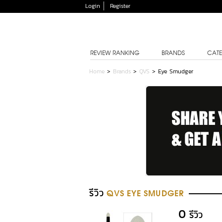
Login
Register
REVIEW RANKING
BRANDS
CATE
Home
>
Brands
>
QVS
>
Eye Smudger
รีวิว
QVS EYE SMUDGER
0
รีวิว