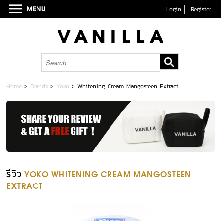
Login
Register
Home
>
Brands
>
Yoko
>
Whitening Cream Mangosteen Extract
รีวิว
YOKO WHITENING CREAM MANGOSTEEN
EXTRACT