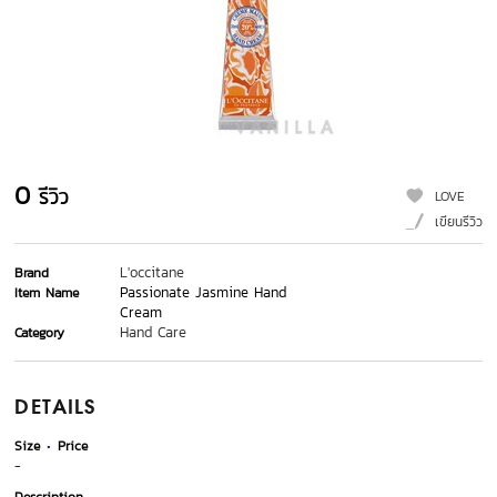
0
รีวิว
LOVE
เขียนรีวิว
L'occitane
Brand
Passionate Jasmine Hand
Item Name
Cream
Hand Care
Category
DETAILS
Size
Price
-