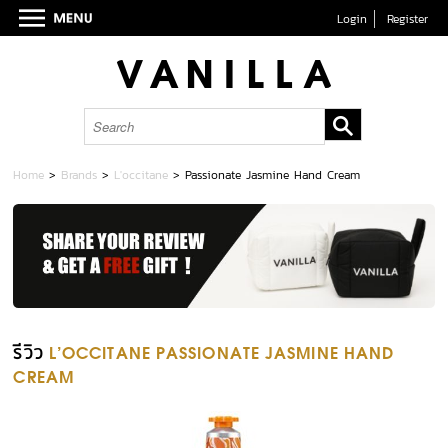
Login
Register
Home
>
Brands
>
L'occitane
>
Passionate Jasmine Hand Cream
รีวิว
L'OCCITANE PASSIONATE JASMINE HAND
CREAM