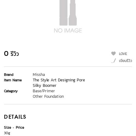
0
รีวิว
LOVE
เขียนรีวิว
Missha
Brand
The Style Art Designing Pore
Item Name
Silky Boomer
Base/Primer
Category
Other Foundation
DETAILS
Size
Price
30g