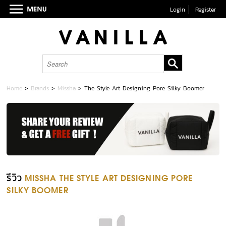
Login
Register
Home
>
Brands
>
Missha
>
The Style Art Designing Pore Silky Boomer
รีวิว
MISSHA THE STYLE ART DESIGNING PORE
SILKY BOOMER