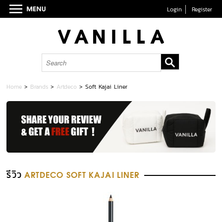
Login
Register
Home
>
Brands
>
Artdeco
>
Soft Kajai Liner
รีวิว
ARTDECO SOFT KAJAI LINER