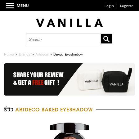
Login
Register
Home
>
Brands
>
Artdeco
>
Baked Eyeshadow
รีวิว
ARTDECO BAKED EYESHADOW