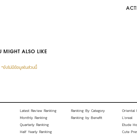
ACTI
 MIGHT ALSO LIKE
*ยังไม่มีข้อมูลในส่วนนี้
Latest Review Ranking
Ranking By Category
Oriental 
Monthly Ranking
Ranking by Benefit
L'oreal
Quarterly Ranking
Etude H
Half Yearly Ranking
Cute Pre