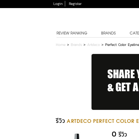
Login
Register
REVIEW RANKING
BRANDS
CATE
Home
>
Brands
>
Artdeco
>
Perfect Color Eyeline
รีวิว
ARTDECO PERFECT COLOR E
0
รีวิว