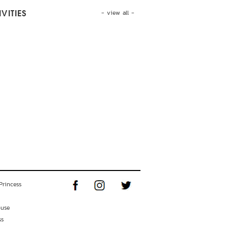
- view all -
VITIES
Princess
ouse
ss