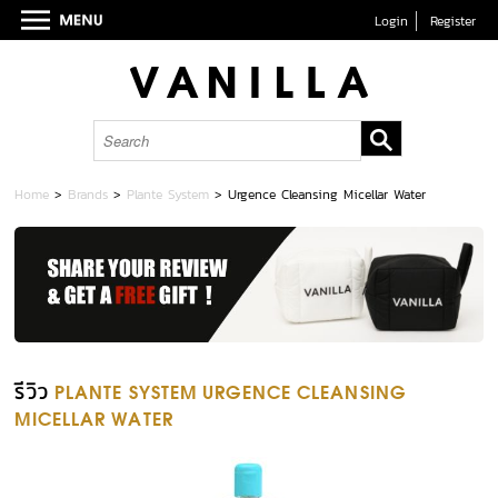
Login
Register
Home
>
Brands
>
Plante System
>
Urgence Cleansing Micellar Water
รีวิว
PLANTE SYSTEM URGENCE CLEANSING
MICELLAR WATER