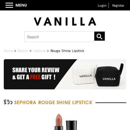
Login
Register
Home
>
Brands
>
Sephora
>
Rouge Shine Lipstick
รีวิว
SEPHORA ROUGE SHINE LIPSTICK